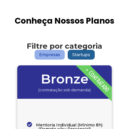
Conheça Nossos Planos
Filtre por categoria
Empresas
Startups
+ CONTRATADO
Bronze
(contratação sob demanda)
Mentoria Individual (Mínimo 8h)
(Remota e/ou Presencial)